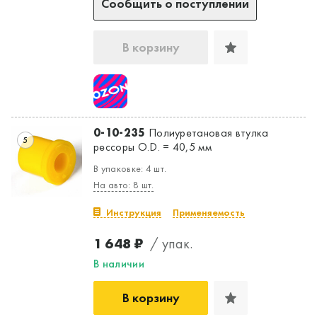
Сообщить о поступлении
В корзину
0-10-235
Полиуретановая втулка
5
рессоры O.D. = 40,5 мм
В упаковке: 4 шт.
На авто: 8 шт.
Инструкция
Применяемость
1 648 ₽
/ упак.
Да, верно
Нет, выбрать другой
В наличии
В корзину