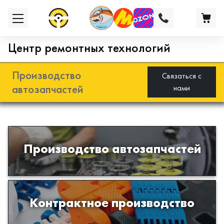
Центр ремонтных технологий
Производство
Связаться с
автозапчастей
нами
Разработка и производство деталей
Производство автозапчастей
из эластомеров для подвески
автомобиля
Производство изделий из пластиков
Контрактное производство
и полимеров по образцам либо
чертежам заказчика