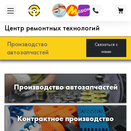
Центр ремонтных технологий
Производство
Связаться с
автозапчастей
нами
Разработка и производство деталей
Производство автозапчастей
из эластомеров для подвески
автомобиля
Производство изделий из пластиков
Контрактное производство
и полимеров по образцам либо
чертежам заказчика