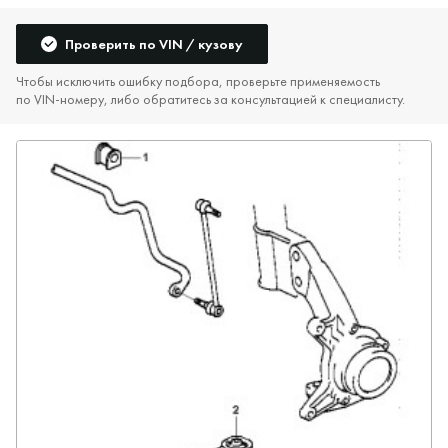
Проверить по VIN / кузову
Чтобы исключить ошибку подбора, проверьте применяемость
по VIN‑номеру, либо обратитесь за консультацией к специалисту.