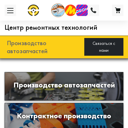
Центр ремонтных технологий
Производство
Связаться с
автозапчастей
нами
Разработка и производство деталей
Производство автозапчастей
из эластомеров для подвески
автомобиля
Производство изделий из пластиков
Контрактное производство
и полимеров по образцам либо
чертежам заказчика