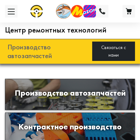
Центр ремонтных технологий
Производство
Связаться с
автозапчастей
нами
Разработка и производство деталей
Производство автозапчастей
из эластомеров для подвески
автомобиля
Производство изделий из пластиков
Контрактное производство
и полимеров по образцам либо
чертежам заказчика