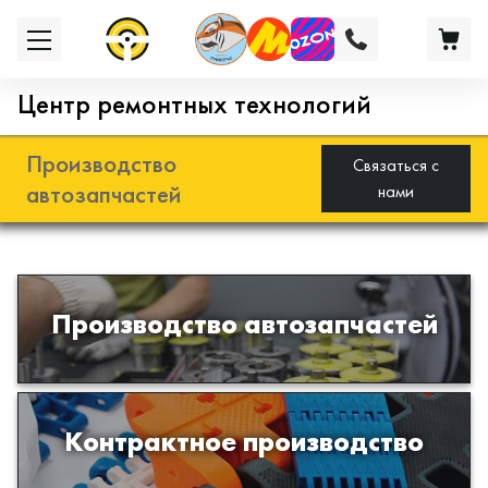
Центр ремонтных технологий
Производство
Связаться с
автозапчастей
нами
Разработка и производство деталей
Производство автозапчастей
из эластомеров для подвески
автомобиля
Производство изделий из пластиков
Контрактное производство
и полимеров по образцам либо
чертежам заказчика