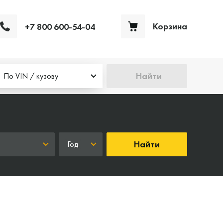
Корзина
+7 800 600-54-04
Ваша корзина пуста
Найти
По VIN / кузову
Найти
Год