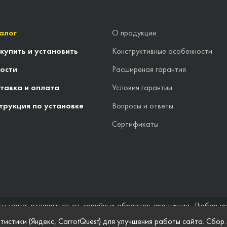
алог
О продукции
 купить и установить
Конструктивные особенности
ости
Расширеная гарантия
тавка и оплата
Условия гарантии
трукция по установке
Вопросы и ответы
Сертификаты
ты могут отличаться от серийных образцов продукции. Любая и
стоятельствах не может быть расценена как предложение заключ
тистики (Яндекс, CarrotQuest) для улучшения работы сайта. Сбор
 и полноты информации на веб-сайте, а также по поводу беспреп