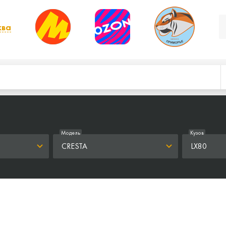
ква
, выбрать другой
Модель
Кузов
CRESTA
LX80