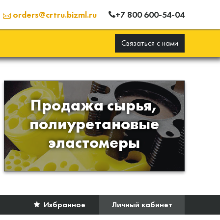
+7 800 600-54-04
orders@crtru.bizml.ru
Связаться с нами
Продажа сырья,
Продажа сырья для
полиуретановые
производства изделий из
эластомеры
полиуретана
Избранное
Личный кабинет