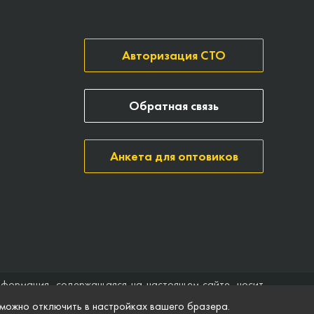
Авторизация СТО
Обратная связь
Анкета для оптовиков
нформация, содержащаяся на настоящем сайте, носит
ить договор (публичная оферта). Компания Точка опоры
 можно отключить в настройках вашего бразера.
ятственного доступа к нему в любое время. Технические