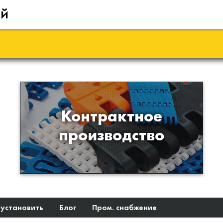
ий
Производство изделий из
Контрактное
пластиков и полимеров по
производство
образцам либо чертежам
заказчика
 установить
Блог
Пром. снабжение