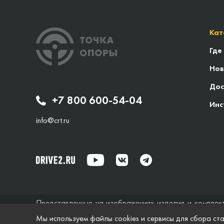
Кат
Где
Нов
Дос
+7 800 600-54-04
Инс
info@crt.ru
Представленные на изображениях изделия и комплек
исключительно справочный характер и ни при каких об
Мы используем файлы cookies и сервисы для сбора ста
не дает гарантий по поводу своевременности, точности