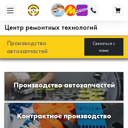
Центр ремонтных технологий
Производство
Связаться с
автозапчастей
нами
Разработка и производство деталей
Производство автозапчастей
из эластомеров для подвески
автомобиля
Производство изделий из пластиков
Контрактное производство
и полимеров по образцам либо
чертежам заказчика