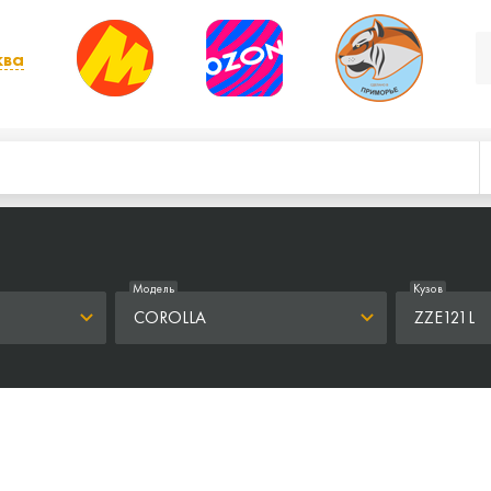
ква
, выбрать другой
Модель
Кузов
COROLLA
ZZE121L