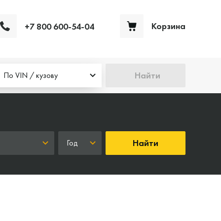
Корзина
+7 800 600-54-04
Ваша корзина пуста
Найти
По VIN / кузову
Найти
Год