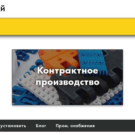
ий
Производство изделий из
Контрактное
пластиков и полимеров по
производство
образцам либо чертежам
заказчика
 установить
Блог
Пром. снабжение