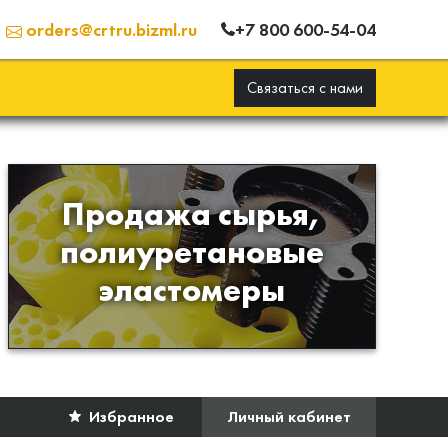
+7 800 600-54-04
orders@crtru.bizml.ru
Связаться с нами
Продажа сырья,
Продажа сырья для
полиуретановые
производства изделий из
эластомеры
полиуретана
Избранное
Личный кабинет