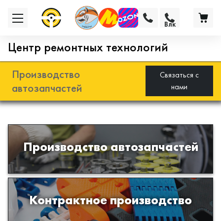
Влк
Центр ремонтных технологий
Производство
Связаться с
автозапчастей
нами
Разработка и производство деталей
Производство автозапчастей
из эластомеров для подвески
автомобиля
Производство изделий из пластиков
Контрактное производство
и полимеров по образцам либо
чертежам заказчика