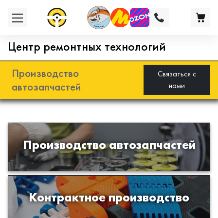
Центр ремонтных технологий
Производство
Связаться с
автозапчастей
нами
Разработка и производство деталей
Производство автозапчастей
из эластомеров для подвески
автомобиля
Производство изделий из пластиков
Контрактное производство
и полимеров по образцам либо
чертежам заказчика