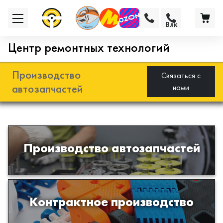
Влк
Центр ремонтных технологий
Производство
Связаться с
автозапчастей
нами
Разработка и производство деталей
Производство автозапчастей
из эластомеров для подвески
автомобиля
Производство изделий из пластиков
Контрактное производство
и полимеров по образцам либо
чертежам заказчика