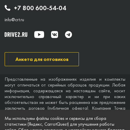
+7 800 600-54-04
info@crt.ru
Анкета для оптовиков
Представленные на изображениях изделия и комплекты
могут отличаться от серийных образцов продукции. Любая
информация, содержащаяся на настоящем сайте, носит
исключительно справочный характер и ни при каких
обстоятельствах не может быть расценена как предложение
заключить договор (публичная оферта). Компания Точка
опоры не дает гарантий по поводу своевременности,
Мы используем файлы cookies и сервисы для сбора
точности и полноты информации на веб-сайте, а также по
статистики (Яндекс, CarrotQuest) для улучшения работы
поводу беспрепятственного доступа к нему в любое время.
сайта. Сбор можно отключить в настройках вашего бразера.