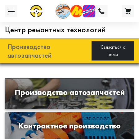
Центр ремонтных технологий
Производство
Связаться с
автозапчастей
нами
Разработка и производство деталей
Производство автозапчастей
из эластомеров для подвески
автомобиля
Производство изделий из пластиков
Контрактное производство
и полимеров по образцам либо
чертежам заказчика