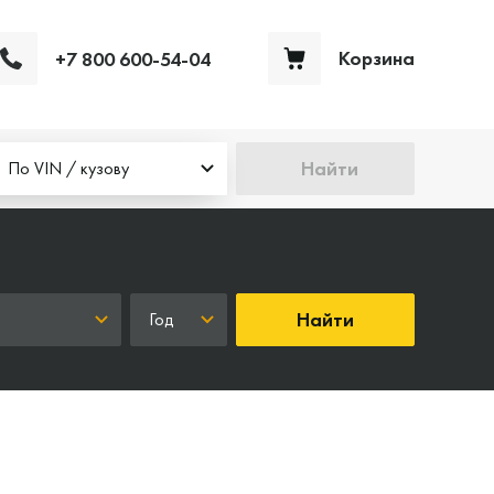
Корзина
+7 800 600-54-04
Ваша корзина пуста
Найти
По VIN / кузову
Найти
Год