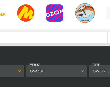
ква
, выбрать другой
Модель
Кузов
GS450H
GWS191L