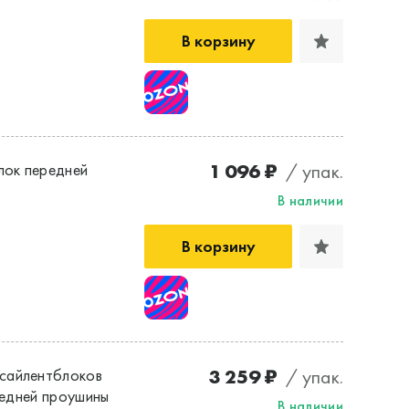
В корзину
1 096 ₽
/ упак.
лок передней
В наличии
В корзину
3 259 ₽
/ упак.
сайлентблоков
редней проушины
В наличии