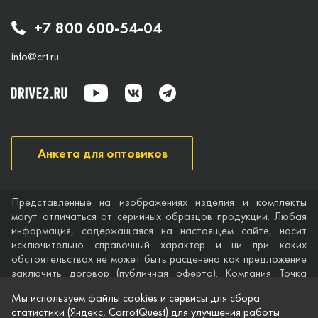
+7 800 600-54-04
info@crt.ru
Анкета для оптовиков
Представленные на изображениях изделия и комплекты
могут отличаться от серийных образцов продукции. Любая
информация, содержащаяся на настоящем сайте, носит
исключительно справочный характер и ни при каких
обстоятельствах не может быть расценена как предложение
заключить договор (публичная оферта). Компания Точка
опоры не дает гарантий по поводу своевременности,
Мы используем файлы cookies и сервисы для сбора
точности и полноты информации на веб-сайте, а также по
статистики (Яндекс, CarrotQuest) для улучшения работы
поводу беспрепятственного доступа к нему в любое время.