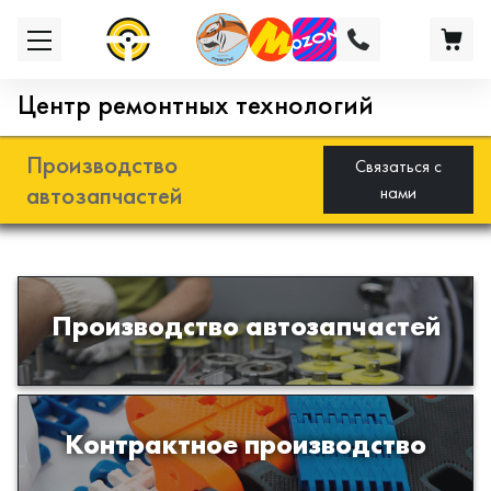
Центр ремонтных технологий
Производство
Связаться с
автозапчастей
нами
Разработка и производство деталей
Производство автозапчастей
из эластомеров для подвески
автомобиля
Производство изделий из пластиков
Контрактное производство
и полимеров по образцам либо
чертежам заказчика