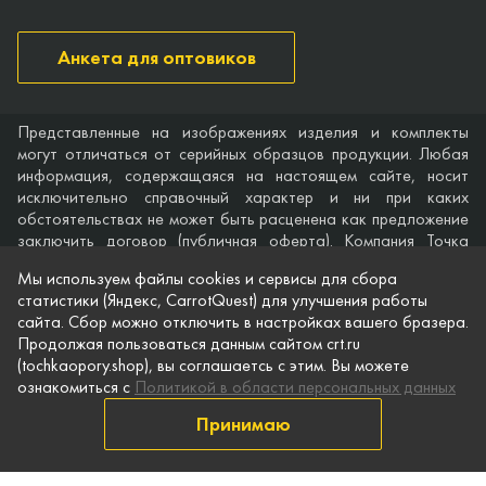
Анкета для оптовиков
Представленные на изображениях изделия и комплекты
могут отличаться от серийных образцов продукции. Любая
информация, содержащаяся на настоящем сайте, носит
исключительно справочный характер и ни при каких
обстоятельствах не может быть расценена как предложение
заключить договор (публичная оферта). Компания Точка
опоры не дает гарантий по поводу своевременности,
Мы используем файлы cookies и сервисы для сбора
точности и полноты информации на веб-сайте, а также по
статистики (Яндекс, CarrotQuest) для улучшения работы
поводу беспрепятственного доступа к нему в любое время.
сайта. Сбор можно отключить в настройках вашего бразера.
Технические характеристики и комплектация изделий,
Продолжая пользоваться данным сайтом crt.ru
указанные на сайте, приведены для примера и могут быть
(tochkaopory.shop), вы соглашаетсь с этим. Вы можете
изменены в любое время без предварительного уведомления.
ознакомиться с
Политикой в области персональных данных
© Точка опоры, 2021–2026
Принимаю
Защита персональной информации
Публичная оферта