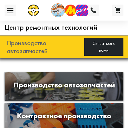
Центр ремонтных технологий
Производство
Связаться с
автозапчастей
нами
Разработка и производство деталей
Производство автозапчастей
из эластомеров для подвески
автомобиля
Производство изделий из пластиков
Контрактное производство
и полимеров по образцам либо
чертежам заказчика