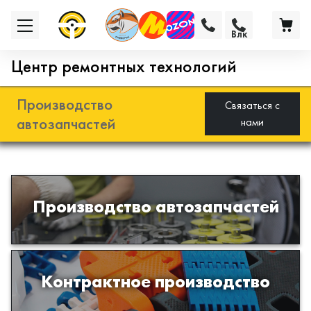
Влк
Центр ремонтных технологий
Производство
Связаться с
автозапчастей
нами
Разработка и производство деталей
Производство автозапчастей
из эластомеров для подвески
автомобиля
Производство изделий из пластиков
Контрактное производство
и полимеров по образцам либо
чертежам заказчика