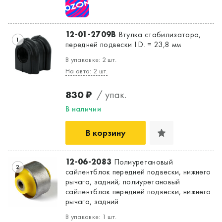
12-01-2709B
Втулка стабилизатора,
Да, верно
Нет, выбрать другой
1
передней подвески I.D. = 23,8 мм
В упаковке: 2 шт.
На авто: 2 шт.
830 ₽
/ упак.
В наличии
В корзину
12-06-2083
Полиуретановый
2
сайлентблок передней подвески, нижнего
рычага, задний; полиуретановый
сайлентблок передней подвески, нижнего
рычага, задний
В упаковке: 1 шт.