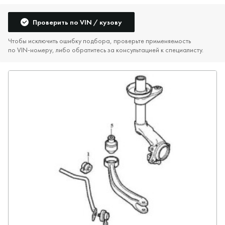
Проверить по VIN / кузову
Чтобы исключить ошибку подбора, проверьте применяемость
по VIN‑номеру, либо обратитесь за консультацией к специалисту.