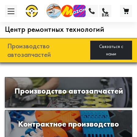
Влк
Центр ремонтных технологий
Производство
Связаться с
автозапчастей
нами
Разработка и производство деталей
Производство автозапчастей
из эластомеров для подвески
автомобиля
Производство изделий из пластиков
Контрактное производство
и полимеров по образцам либо
чертежам заказчика