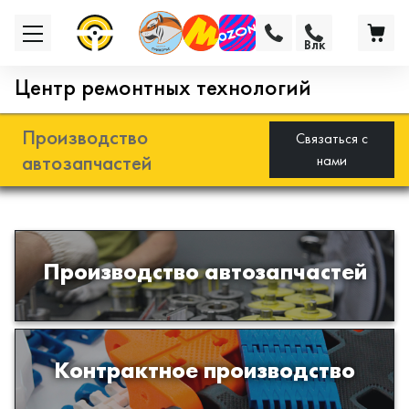
Влк
Центр ремонтных технологий
Производство
Связаться с
автозапчастей
нами
Разработка и производство деталей
Производство автозапчастей
из эластомеров для подвески
автомобиля
Производство изделий из пластиков
Контрактное производство
и полимеров по образцам либо
чертежам заказчика