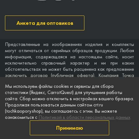
Анкета для оптовиков
Представленные на изображениях изделия и комплекты
могут отличаться от серийных образцов продукции. Любая
информация, содержащаяся на настоящем сайте, носит
исключительно справочный характер и ни при каких
обстоятельствах не может быть расценена как предложение
заключить договор (публичная оферта). Компания Точка
опоры не дает гарантий по поводу своевременности,
Мы используем файлы cookies и сервисы для сбора
точности и полноты информации на веб-сайте, а также по
статистики (Яндекс, CarrotQuest) для улучшения работы
поводу беспрепятственного доступа к нему в любое время.
сайта. Сбор можно отключить в настройках вашего бразера.
Технические характеристики и комплектация изделий,
Продолжая пользоваться данным сайтом crt.ru
указанные на сайте, приведены для примера и могут быть
(tochkaopory.shop), вы соглашаетсь с этим. Вы можете
изменены в любое время без предварительного уведомления.
ознакомиться с
Политикой в области персональных данных
© Точка опоры, 2021–2026
Принимаю
Защита персональной информации
Публичная оферта