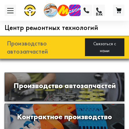
Влк
Центр ремонтных технологий
Производство
Связаться с
автозапчастей
нами
Разработка и производство деталей
Производство автозапчастей
из эластомеров для подвески
автомобиля
Производство изделий из пластиков
Контрактное производство
и полимеров по образцам либо
чертежам заказчика