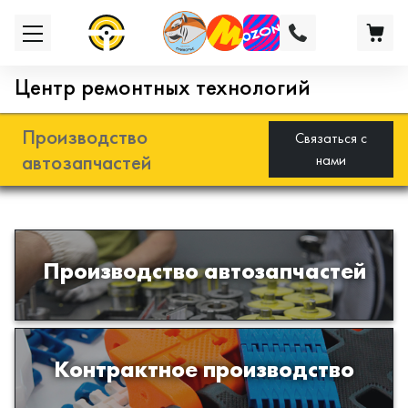
Центр ремонтных технологий
Производство
Связаться с
автозапчастей
нами
Разработка и производство деталей
Производство автозапчастей
из эластомеров для подвески
автомобиля
Производство изделий из пластиков
Контрактное производство
и полимеров по образцам либо
чертежам заказчика