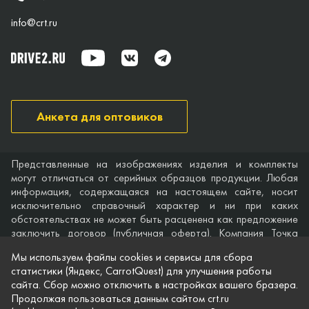
info@crt.ru
Анкета для оптовиков
Представленные на изображениях изделия и комплекты
могут отличаться от серийных образцов продукции. Любая
информация, содержащаяся на настоящем сайте, носит
исключительно справочный характер и ни при каких
обстоятельствах не может быть расценена как предложение
заключить договор (публичная оферта). Компания Точка
опоры не дает гарантий по поводу своевременности,
Мы используем файлы cookies и сервисы для сбора
точности и полноты информации на веб-сайте, а также по
статистики (Яндекс, CarrotQuest) для улучшения работы
поводу беспрепятственного доступа к нему в любое время.
сайта. Сбор можно отключить в настройках вашего бразера.
Технические характеристики и комплектация изделий,
Продолжая пользоваться данным сайтом crt.ru
указанные на сайте, приведены для примера и могут быть