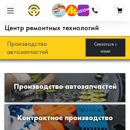
Центр ремонтных технологий
Производство
Связаться с
автозапчастей
нами
Разработка и производство деталей
Производство автозапчастей
из эластомеров для подвески
автомобиля
Производство изделий из пластиков
Контрактное производство
и полимеров по образцам либо
чертежам заказчика