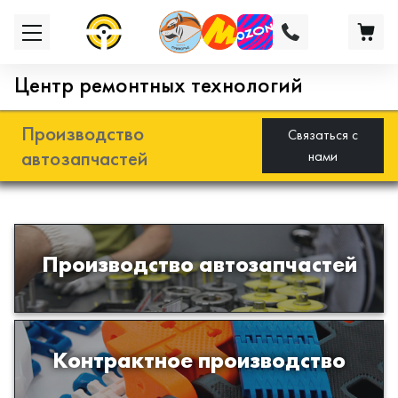
Центр ремонтных технологий
Производство
Связаться с
автозапчастей
нами
Разработка и производство деталей
Производство автозапчастей
из эластомеров для подвески
автомобиля
Производство изделий из пластиков
Контрактное производство
и полимеров по образцам либо
чертежам заказчика