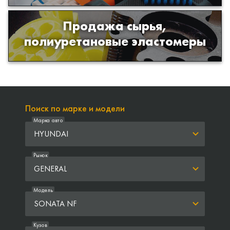
Продажа сырья,
Продажа сырья для производства
полиуретановые эластомеры
изделий из полиуретана
Поиск по марке и модели
Марка авто
HYUNDAI
Рынок
GENERAL
Модель
SONATA NF
Кузов