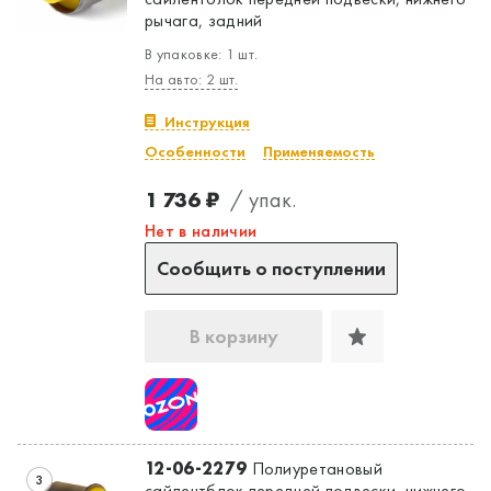
рычага, задний
В упаковке: 1 шт.
Да, верно
Нет, выбрать другой
На авто: 2 шт.
Инструкция
Особенности
Применяемость
1 736 ₽
/ упак.
Нет в наличии
Сообщить о поступлении
В корзину
12-06-2279
Полиуретановый
3
сайлентблок передней подвески, нижнего