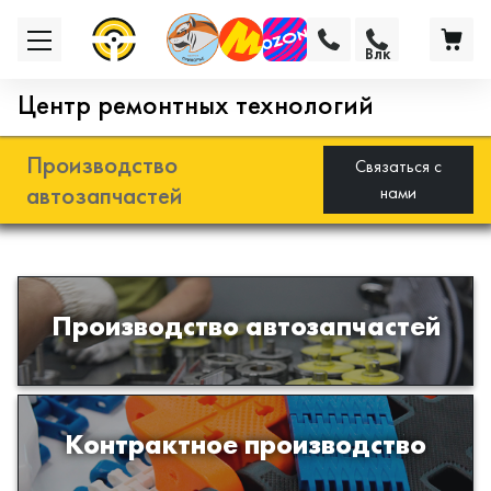
Влк
Центр ремонтных технологий
Производство
Связаться с
автозапчастей
нами
Разработка и производство деталей
Производство автозапчастей
из эластомеров для подвески
автомобиля
Производство изделий из пластиков
Контрактное производство
и полимеров по образцам либо
чертежам заказчика