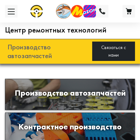
Центр ремонтных технологий
Производство
Связаться с
автозапчастей
нами
Разработка и производство деталей
Производство автозапчастей
из эластомеров для подвески
автомобиля
Производство изделий из пластиков
Контрактное производство
и полимеров по образцам либо
чертежам заказчика