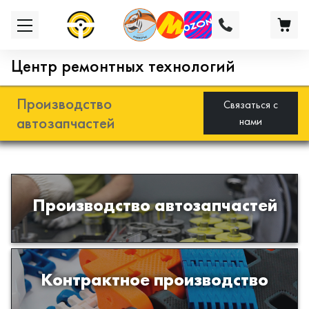
Центр ремонтных технологий
Производство
Связаться с
автозапчастей
нами
Разработка и производство деталей
Производство автозапчастей
из эластомеров для подвески
автомобиля
Производство изделий из пластиков
Контрактное производство
и полимеров по образцам либо
чертежам заказчика