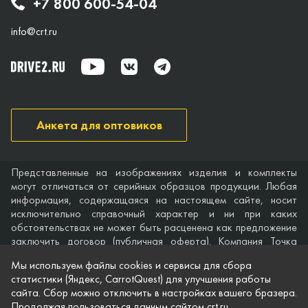
+7 800 600-54-04
info@crt.ru
Анкета для оптовиков
Представленные на изображениях изделия и комплекты
могут отличаться от серийных образцов продукции. Любая
информация, содержащаяся на настоящем сайте, носит
исключительно справочный характер и ни при каких
обстоятельствах не может быть расценена как предложение
заключить договор (публичная оферта). Компания Точка
опоры не дает гарантий по поводу своевременности,
Мы используем файлы cookies и сервисы для сбора
точности и полноты информации на веб-сайте, а также по
статистики (Яндекс, CarrotQuest) для улучшения работы
поводу беспрепятственного доступа к нему в любое время.
сайта. Сбор можно отключить в настройках вашего бразера.
Технические характеристики и комплектация изделий,
Продолжая пользоваться данным сайтом crt.ru