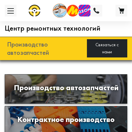
Центр ремонтных технологий
Производство
Связаться с
автозапчастей
нами
Разработка и производство деталей
Производство автозапчастей
из эластомеров для подвески
автомобиля
Производство изделий из пластиков
Контрактное производство
и полимеров по образцам либо
чертежам заказчика