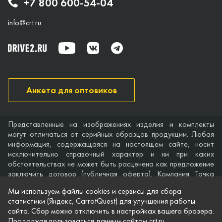
+7 800 600-54-04
info@crt.ru
Анкета для оптовиков
Представленные на изображениях изделия и комплекты
могут отличаться от серийных образцов продукции. Любая
информация, содержащаяся на настоящем сайте, носит
исключительно справочный характер и ни при каких
обстоятельствах не может быть расценена как предложение
заключить договор (публичная оферта). Компания Точка
опоры не дает гарантий по поводу своевременности,
Мы используем файлы cookies и сервисы для сбора
точности и полноты информации на веб-сайте, а также по
статистики (Яндекс, CarrotQuest) для улучшения работы
поводу беспрепятственного доступа к нему в любое время.
сайта. Сбор можно отключить в настройках вашего бразера.
Технические характеристики и комплектация изделий,
Продолжая пользоваться данным сайтом crt.ru