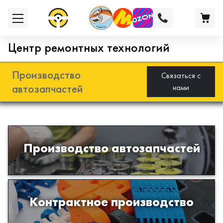
Центр ремонтных технологий
Производство
Связаться с
автозапчастей
нами
Разработка и производство деталей
Производство автозапчастей
из эластомеров для подвески
автомобиля
Производство изделий из пластиков
Контрактное производство
и полимеров по образцам либо
чертежам заказчика