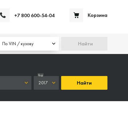
Корзина
+7 800 600-54-04
Ваша корзина пуста
Найти
По VIN / кузову
Год
Найти
2017