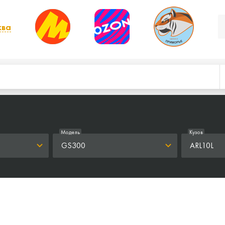
ква
, выбрать другой
Модель
Кузов
GS300
ARL10L