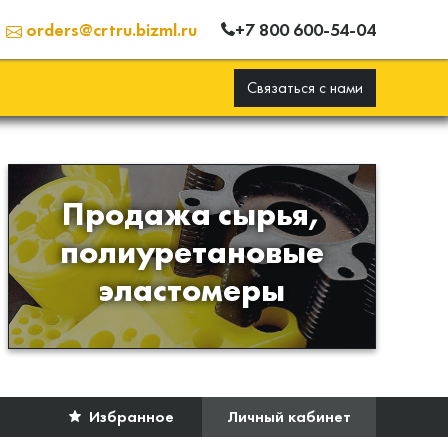
+7 800 600-54-04
orders@crtru.bizml.ru
Связаться с нами
Продажа сырья,
Продажа сырья для
полиуретановые
производства изделий из
эластомеры
полиуретана
Избранное
Личный кабинет