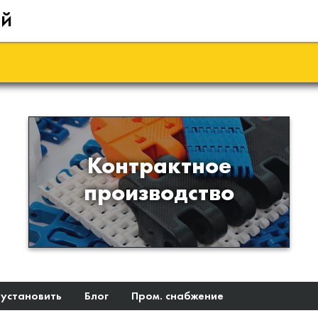
ий
Производство изделий из
Контрактное
пластиков и полимеров по
производство
образцам либо чертежам
заказчика
 установить
Блог
Пром. снабжение