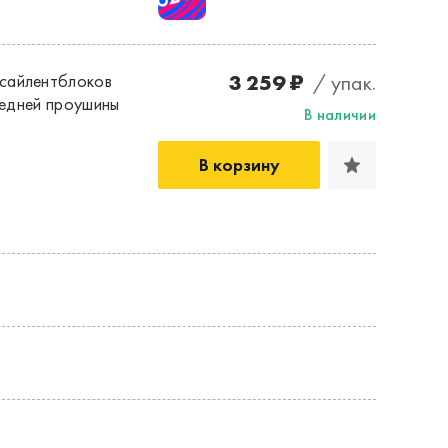
3 259 ₽
/ упак.
сайлентблоков
редней проушины
В наличии
В корзину