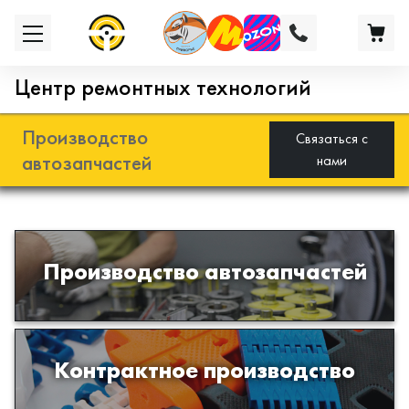
Центр ремонтных технологий
Производство
Связаться с
автозапчастей
нами
Разработка и производство деталей
Производство автозапчастей
из эластомеров для подвески
автомобиля
Производство изделий из пластиков
Контрактное производство
и полимеров по образцам либо
чертежам заказчика