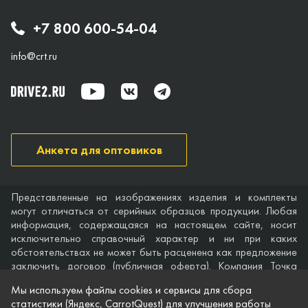
+7 800 600-54-04
info@crt.ru
Анкета для оптовиков
Представленные на изображениях изделия и комплекты
могут отличаться от серийных образцов продукции. Любая
информация, содержащаяся на настоящем сайте, носит
исключительно справочный характер и ни при каких
обстоятельствах не может быть расценена как предложение
заключить договор (публичная оферта). Компания Точка
опоры не дает гарантий по поводу своевременности,
Мы используем файлы cookies и сервисы для сбора
точности и полноты информации на веб-сайте, а также по
статистики (Яндекс, CarrotQuest) для улучшения работы
поводу беспрепятственного доступа к нему в любое время.