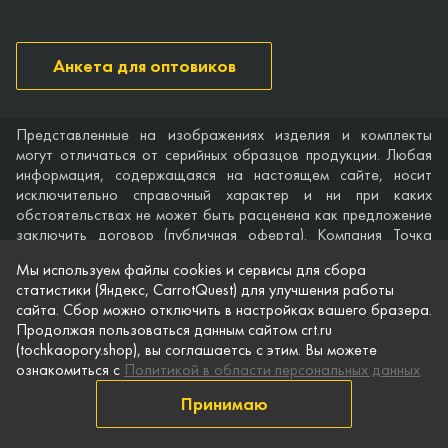
Анкета для оптовиков
Представленные на изображениях изделия и комплекты
могут отличаться от серийных образцов продукции. Любая
информация, содержащаяся на настоящем сайте, носит
исключительно справочный характер и ни при каких
обстоятельствах не может быть расценена как предложение
заключить договор (публичная оферта). Компания Точка
опоры не дает гарантий по поводу своевременности,
Мы используем файлы cookies и сервисы для сбора
точности и полноты информации на веб-сайте, а также по
статистики (Яндекс, CarrotQuest) для улучшения работы
поводу беспрепятственного доступа к нему в любое время.
сайта. Сбор можно отключить в настройках вашего бразера.
Технические характеристики и комплектация изделий,
Продолжая пользоваться данным сайтом crt.ru
указанные на сайте, приведены для примера и могут быть
(tochkaopory.shop), вы соглашаетсь с этим. Вы можете
изменены в любое время без предварительного уведомления.
ознакомиться с
Политикой в области персональных данных
© Точка опоры, 2021–2026
Принимаю
Защита персональной информации
Публичная оферта