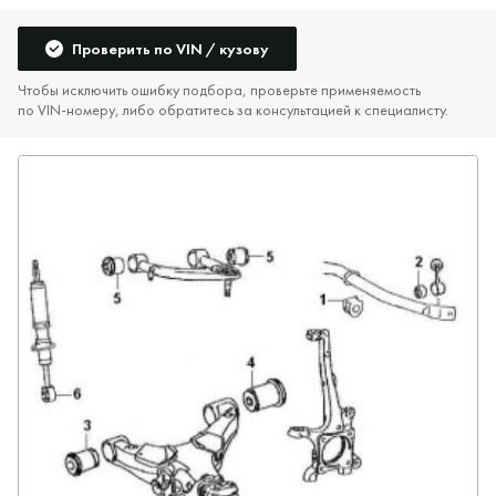
Проверить по VIN / кузову
Чтобы исключить ошибку подбора, проверьте применяемость
по VIN‑номеру, либо обратитесь за консультацией к специалисту.