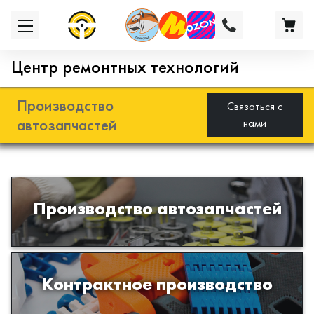
Центр ремонтных технологий
Производство
Связаться с
автозапчастей
нами
Разработка и производство деталей
Производство автозапчастей
из эластомеров для подвески
автомобиля
Производство изделий из пластиков
Контрактное производство
и полимеров по образцам либо
чертежам заказчика