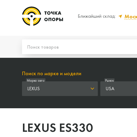
Мос
Ближайший склад:
Да, верно
Нет
Поиск по марке и модели
Марка авто
Рынок
LEXUS
USA
LEXUS ES330