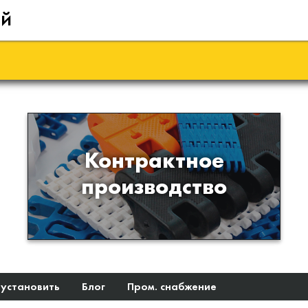
ий
Производство изделий из
Контрактное
пластиков и полимеров по
производство
образцам либо чертежам
заказчика
 установить
Блог
Пром. снабжение