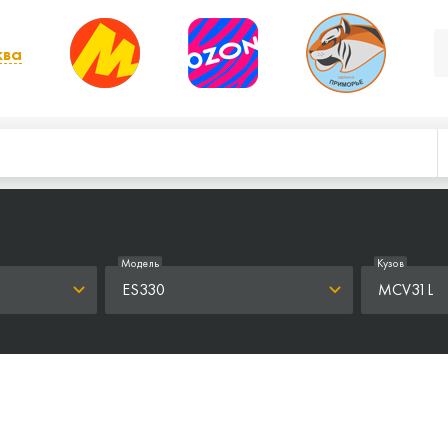
ква
, выбрать другой
Модель
Кузов
ES330
MCV31L