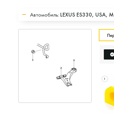
Автомобиль:
LEXUS
ES330,
USA,
M
Пер
1