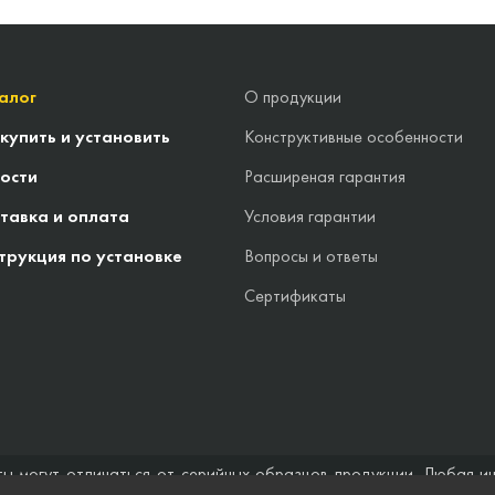
алог
О продукции
 купить и установить
Конструктивные особенности
ости
Расширеная гарантия
тавка и оплата
Условия гарантии
трукция по установке
Вопросы и ответы
Сертификаты
ты могут отличаться от серийных образцов продукции. Любая и