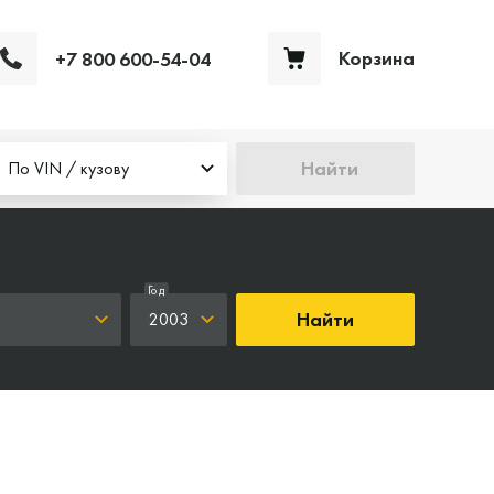
Корзина
+7 800 600-54-04
Ваша корзина пуста
Найти
По VIN / кузову
Год
Найти
2003