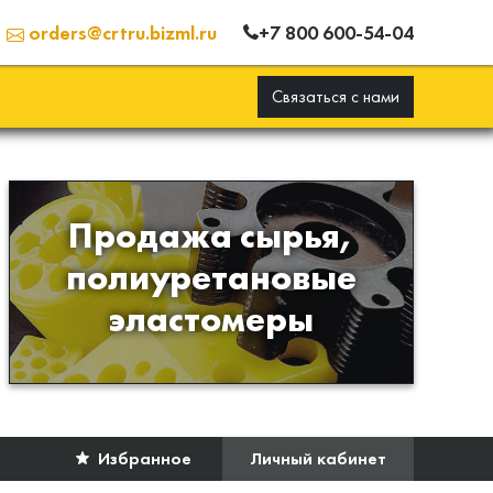
+7 800 600-54-04
orders@crtru.bizml.ru
Связаться с нами
Продажа сырья,
Продажа сырья для
полиуретановые
производства изделий из
эластомеры
полиуретана
Избранное
Личный кабинет