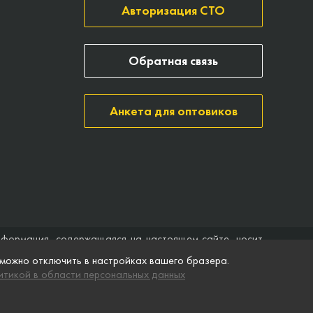
Авторизация СТО
Обратная связь
Анкета для оптовиков
нформация, содержащаяся на настоящем сайте, носит
ить договор (публичная оферта). Компания Точка опоры
 можно отключить в настройках вашего бразера.
ятственного доступа к нему в любое время. Технические
тикой в области персональных данных
ремя без предварительного уведомления.