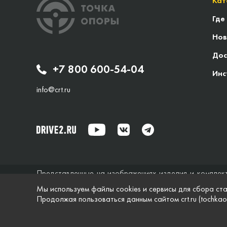
Кат
Где
Нов
Дос
+7 800 600-54-04
Инс
info@crt.ru
Представленные на изображениях изделия и комплек
исключительно справочный характер и ни при каких об
Мы используем файлы cookies и сервисы для сбора ста
не дает гарантий по поводу своевременности, точности
Продолжая пользоваться данным сайтом crt.ru (tochkao
характеристики и комплектация изделий, указанные на
© Точка опоры, 2021–2026
Защита персональной 