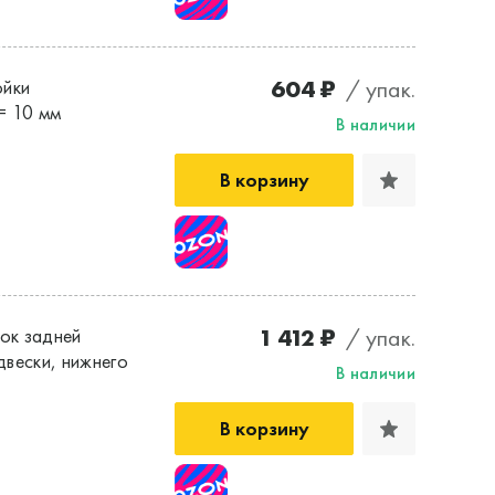
604 ₽
/ упак.
ойки
= 10 мм
В наличии
В корзину
1 412 ₽
/ упак.
ок задней
двески, нижнего
В наличии
В корзину