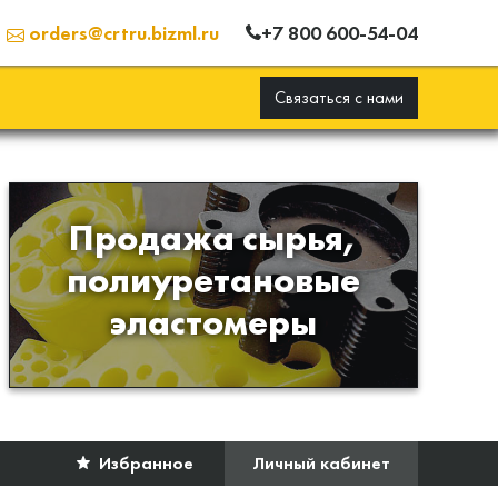
+7 800 600-54-04
orders@crtru.bizml.ru
Связаться с нами
Продажа сырья,
Продажа сырья для
полиуретановые
производства изделий из
эластомеры
полиуретана
Избранное
Личный кабинет