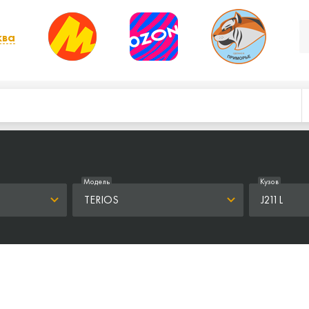
ква
, выбрать другой
Модель
Кузов
TERIOS
J211L