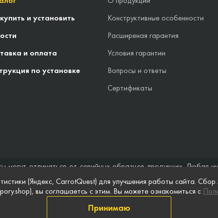
алог
О продукции
 купить и установить
Конструктивные особенности
ости
Расширеная гарантия
тавка и оплата
Условия гарантии
трукция по установке
Вопросы и ответы
Сертификаты
ты могут отличаться от серийных образцов продукции. Любая и
стоятельствах не может быть расценена как предложение заключ
тистики (Яндекс, CarrotQuest) для улучшения работы сайта. Сбор
 и полноты информации на веб-сайте, а также по поводу беспреп
pory.shop), вы соглашаетсь с этим. Вы можете ознакомиться с
Поли
 сайте, приведены для примера и могут быть изменены в любое в
Принимаю
информации
Публичная оферта