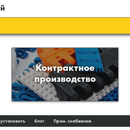
ий
Производство изделий из
Контрактное
пластиков и полимеров по
производство
образцам либо чертежам
заказчика
 установить
Блог
Пром. снабжение