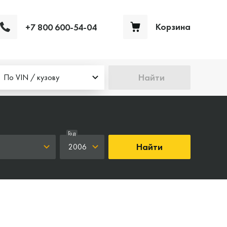
Корзина
+7 800 600-54-04
Ваша корзина пуста
Найти
По VIN / кузову
Год
Найти
2006