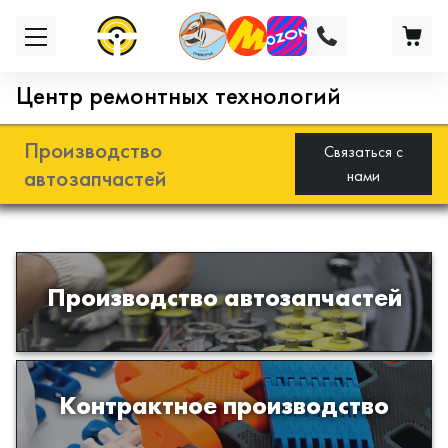
Центр ремонтных технологий
Производство
Связаться с
автозапчастей
нами
Разработка и производство деталей
Производство автозапчастей
из эластомеров для подвески
автомобиля
Производство изделий из пластиков
Контрактное производство
и полимеров по образцам либо
чертежам заказчика