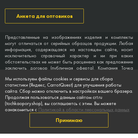
Анкета для оптовиков
Представленные на изображениях изделия и комплекты
могут отличаться от серийных образцов продукции. Любая
информация, содержащаяся на настоящем сайте, носит
исключительно справочный характер и ни при каких
обстоятельствах не может быть расценена как предложение
заключить договор (публичная оферта). Компания Точка
опоры не дает гарантий по поводу своевременности,
Мы используем файлы cookies и сервисы для сбора
точности и полноты информации на веб-сайте, а также по
статистики (Яндекс, CarrotQuest) для улучшения работы
поводу беспрепятственного доступа к нему в любое время.
сайта. Сбор можно отключить в настройках вашего бразера.
Технические характеристики и комплектация изделий,
Продолжая пользоваться данным сайтом crt.ru
указанные на сайте, приведены для примера и могут быть
(tochkaopory.shop), вы соглашаетсь с этим. Вы можете
изменены в любое время без предварительного уведомления.
ознакомиться с
Политикой в области персональных данных
© Точка опоры, 2021–2026
Принимаю
Защита персональной информации
Публичная оферта