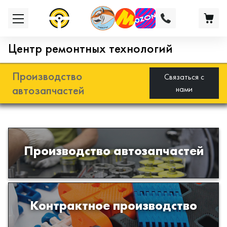
Центр ремонтных технологий
Производство
Связаться с
автозапчастей
нами
Разработка и производство деталей
Производство автозапчастей
из эластомеров для подвески
автомобиля
Производство изделий из пластиков
Контрактное производство
и полимеров по образцам либо
чертежам заказчика