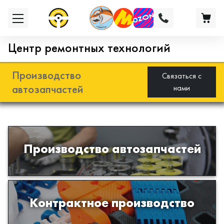
Центр ремонтных технологий
Производство
Связаться с
автозапчастей
нами
Разработка и производство деталей
Производство автозапчастей
из эластомеров для подвески
автомобиля
Производство изделий из пластиков
Контрактное производство
и полимеров по образцам либо
чертежам заказчика