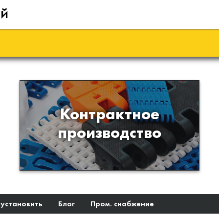
ий
Производство изделий из
Контрактное
пластиков и полимеров по
производство
образцам либо чертежам
заказчика
 установить
Блог
Пром. снабжение