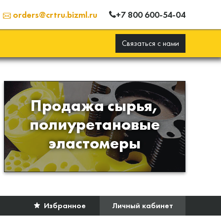
+7 800 600-54-04
orders@crtru.bizml.ru
Связаться с нами
Продажа сырья,
Продажа сырья для
полиуретановые
производства изделий из
эластомеры
полиуретана
Избранное
Личный кабинет