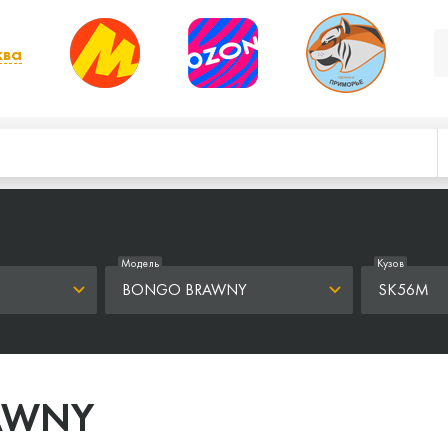
ква
, выбрать другой
Модель
Кузов
BONGO BRAWNY
SK56M
AWNY