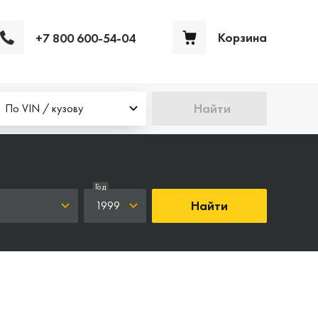
Корзина
+7 800 600-54-04
Ваша корзина пуста
Найти
По VIN / кузову
Год
Найти
1999