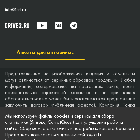
info@crt.ru
Анкета для оптовиков
Представленные на изображениях изделия и комплекты
могут отличаться от серийных образцов продукции. Любая
информация, содержащаяся на настоящем сайте, носит
исключительно справочный характер и ни при каких
обстоятельствах не может быть расценена как предложение
заключить договор (публичная оферта). Компания Точка
опоры не дает гарантий по поводу своевременности,
Мы используем файлы cookies и сервисы для сбора
точности и полноты информации на веб-сайте, а также по
статистики (Яндекс, CarrotQuest) для улучшения работы
поводу беспрепятственного доступа к нему в любое время.
сайта. Сбор можно отключить в настройках вашего бразера.
Технические характеристики и комплектация изделий,
Продолжая пользоваться данным сайтом crt.ru
указанные на сайте, приведены для примера и могут быть