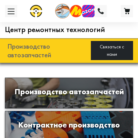
Центр ремонтных технологий
Производство
Связаться с
автозапчастей
нами
Разработка и производство деталей
Производство автозапчастей
из эластомеров для подвески
автомобиля
Производство изделий из пластиков
Контрактное производство
и полимеров по образцам либо
чертежам заказчика