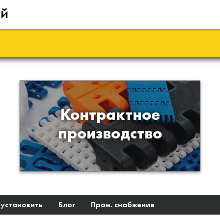
ий
Производство изделий из
Контрактное
пластиков и полимеров по
производство
образцам либо чертежам
заказчика
 установить
Блог
Пром. снабжение