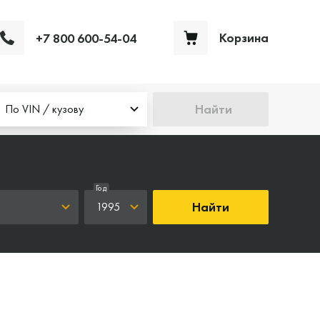
Корзина
+7 800 600-54-04
Ваша корзина пуста
Найти
По VIN / кузову
Год
Найти
1995