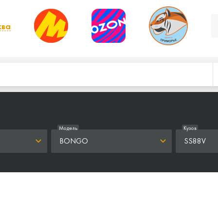
ква
, выбрать другой
Модель
Кузов
BONGO
SS88V