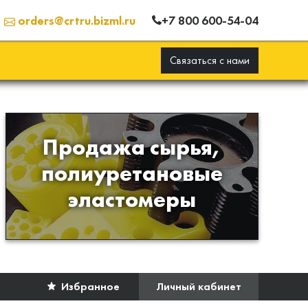
+7 800 600-54-04
orders@crtru.bizml.ru
Связаться с нами
Продажа сырья,
Продажа сырья для
полиуретановые
производства изделий из
эластомеры
полиуретана
Избранное
Личный кабинет