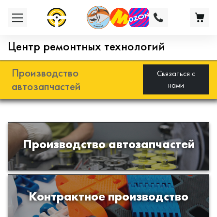
Центр ремонтных технологий
Производство
Связаться с
автозапчастей
нами
Разработка и производство деталей
Производство автозапчастей
из эластомеров для подвески
автомобиля
Производство изделий из пластиков
Контрактное производство
и полимеров по образцам либо
чертежам заказчика