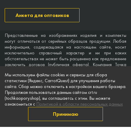
Анкета для оптовиков
Представленные на изображениях изделия и комплекты
могут отличаться от серийных образцов продукции. Любая
информация, содержащаяся на настоящем сайте, носит
исключительно справочный характер и ни при каких
обстоятельствах не может быть расценена как предложение
заключить договор (публичная оферта). Компания Точка
опоры не дает гарантий по поводу своевременности,
Мы используем файлы cookies и сервисы для сбора
точности и полноты информации на веб-сайте, а также по
статистики (Яндекс, CarrotQuest) для улучшения работы
поводу беспрепятственного доступа к нему в любое время.
сайта. Сбор можно отключить в настройках вашего бразера.
Технические характеристики и комплектация изделий,
Продолжая пользоваться данным сайтом crt.ru
указанные на сайте, приведены для примера и могут быть
(tochkaopory.shop), вы соглашаетсь с этим. Вы можете
изменены в любое время без предварительного уведомления.
ознакомиться с
Политикой в области персональных данных
© Точка опоры, 2021–2026
Принимаю
Защита персональной информации
Публичная оферта