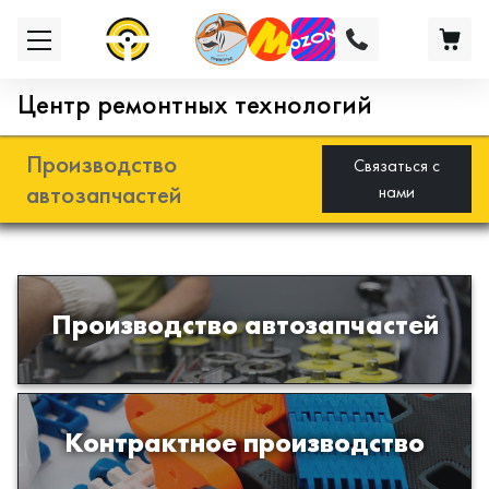
Центр ремонтных технологий
Производство
Связаться с
автозапчастей
нами
Разработка и производство деталей
Производство автозапчастей
из эластомеров для подвески
автомобиля
Производство изделий из пластиков
Контрактное производство
и полимеров по образцам либо
чертежам заказчика