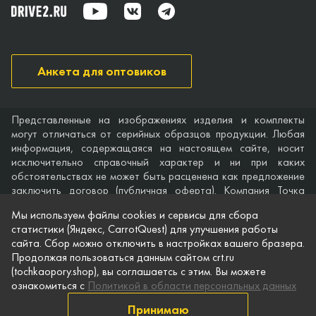
Анкета для оптовиков
Представленные на изображениях изделия и комплекты
могут отличаться от серийных образцов продукции. Любая
информация, содержащаяся на настоящем сайте, носит
исключительно справочный характер и ни при каких
обстоятельствах не может быть расценена как предложение
заключить договор (публичная оферта). Компания Точка
опоры не дает гарантий по поводу своевременности,
Мы используем файлы cookies и сервисы для сбора
точности и полноты информации на веб-сайте, а также по
статистики (Яндекс, CarrotQuest) для улучшения работы
поводу беспрепятственного доступа к нему в любое время.
сайта. Сбор можно отключить в настройках вашего бразера.
Технические характеристики и комплектация изделий,
Продолжая пользоваться данным сайтом crt.ru
указанные на сайте, приведены для примера и могут быть
(tochkaopory.shop), вы соглашаетсь с этим. Вы можете
изменены в любое время без предварительного уведомления.
ознакомиться с
Политикой в области персональных данных
© Точка опоры, 2021–2026
Принимаю