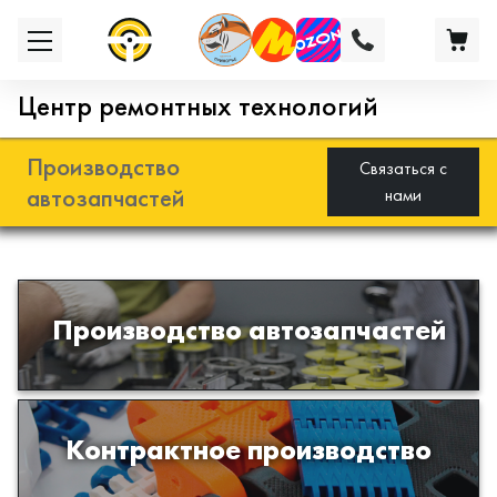
Центр ремонтных технологий
Производство
Связаться с
автозапчастей
нами
Разработка и производство деталей
Производство автозапчастей
из эластомеров для подвески
автомобиля
Производство изделий из пластиков
Контрактное производство
и полимеров по образцам либо
чертежам заказчика