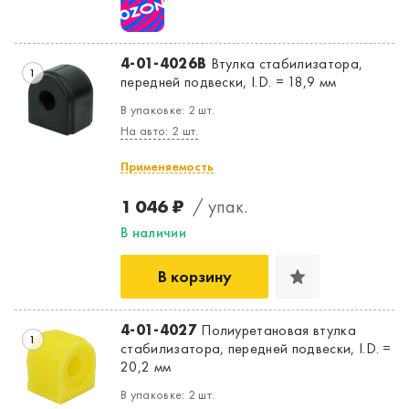
4-01-4026B
Втулка стабилизатора,
1
передней подвески, I.D. = 18,9 мм
В упаковке: 2 шт.
На авто: 2 шт.
Применяемость
1 046 ₽
/ упак.
Да, верно
Нет, выбрать другой
В наличии
В корзину
4-01-4027
Полиуретановая втулка
1
стабилизатора, передней подвески, I.D. =
20,2 мм
В упаковке: 2 шт.