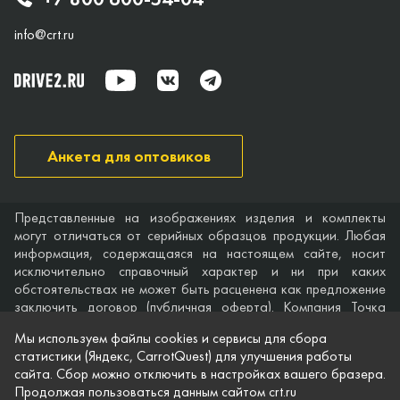
info@crt.ru
Анкета для оптовиков
Представленные на изображениях изделия и комплекты
могут отличаться от серийных образцов продукции. Любая
информация, содержащаяся на настоящем сайте, носит
исключительно справочный характер и ни при каких
обстоятельствах не может быть расценена как предложение
заключить договор (публичная оферта). Компания Точка
опоры не дает гарантий по поводу своевременности,
Мы используем файлы cookies и сервисы для сбора
точности и полноты информации на веб-сайте, а также по
статистики (Яндекс, CarrotQuest) для улучшения работы
поводу беспрепятственного доступа к нему в любое время.
сайта. Сбор можно отключить в настройках вашего бразера.
Технические характеристики и комплектация изделий,
Продолжая пользоваться данным сайтом crt.ru
указанные на сайте, приведены для примера и могут быть