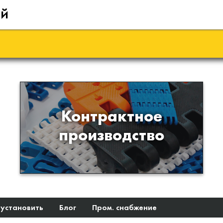
ий
Производство изделий из
Контрактное
пластиков и полимеров по
производство
образцам либо чертежам
заказчика
 установить
Блог
Пром. снабжение