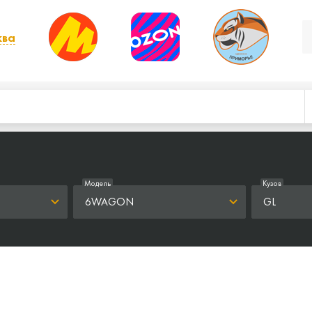
ква
, выбрать другой
Модель
Кузов
6WAGON
GL