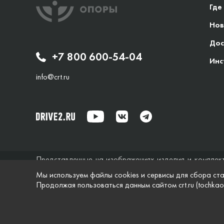
Где
Нов
Дос
+7 800 600-54-04
Инс
info@crt.ru
Представленные на изображениях изделия и комплек
исключительно справочный характер и ни при каких об
Мы используем файлы cookies и сервисы для сбора ста
не дает гарантий по поводу своевременности, точности
Продолжая пользоваться данным сайтом crt.ru (tochkao
характеристики и комплектация изделий, указанные на
© Точка опоры, 2021–2026
Защита персональной 