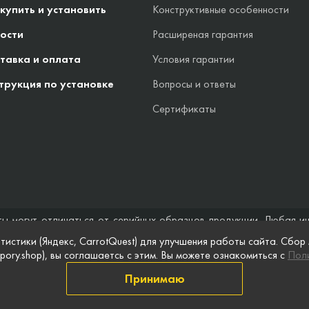
 купить и установить
Конструктивные особенности
ости
Расширеная гарантия
тавка и оплата
Условия гарантии
трукция по установке
Вопросы и ответы
Сертификаты
ты могут отличаться от серийных образцов продукции. Любая и
стоятельствах не может быть расценена как предложение заключ
тистики (Яндекс, CarrotQuest) для улучшения работы сайта. Сбор
 и полноты информации на веб-сайте, а также по поводу беспреп
pory.shop), вы соглашаетсь с этим. Вы можете ознакомиться с
Поли
 сайте, приведены для примера и могут быть изменены в любое в
Принимаю
информации
Публичная оферта