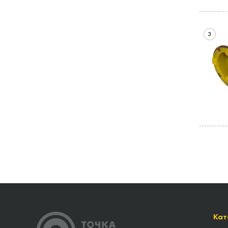
3
Кат