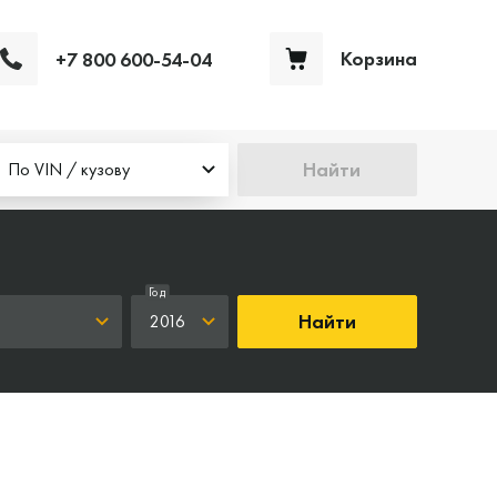
Корзина
+7 800 600-54-04
Ваша корзина пуста
Найти
По VIN / кузову
Год
Найти
2016