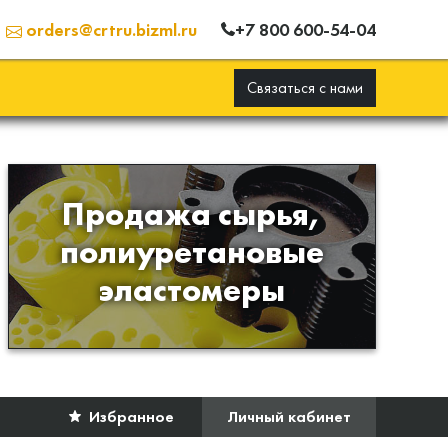
+7 800 600-54-04
orders@crtru.bizml.ru
Связаться с нами
Продажа сырья,
Продажа сырья для
полиуретановые
производства изделий из
эластомеры
полиуретана
Избранное
Личный кабинет