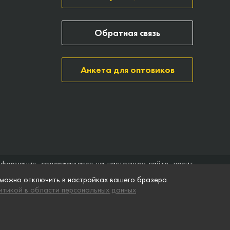
Обратная связь
Анкета для оптовиков
нформация, содержащаяся на настоящем сайте, носит
ить договор (публичная оферта). Компания Точка опоры
 можно отключить в настройках вашего бразера.
ятственного доступа к нему в любое время. Технические
тикой в области персональных данных
ремя без предварительного уведомления.