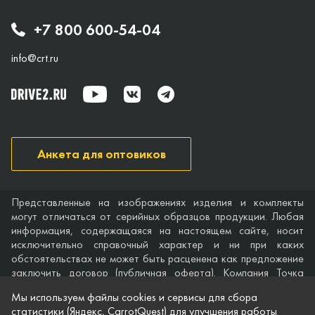
+7 800 600-54-04
info@crt.ru
Анкета для оптовиков
Представленные на изображениях изделия и комплекты
могут отличаться от серийных образцов продукции. Любая
информация, содержащаяся на настоящем сайте, носит
исключительно справочный характер и ни при каких
обстоятельствах не может быть расценена как предложение
заключить договор (публичная оферта). Компания Точка
опоры не дает гарантий по поводу своевременности,
Мы используем файлы cookies и сервисы для сбора
точности и полноты информации на веб-сайте, а также по
статистики (Яндекс, CarrotQuest) для улучшения работы
поводу беспрепятственного доступа к нему в любое время.