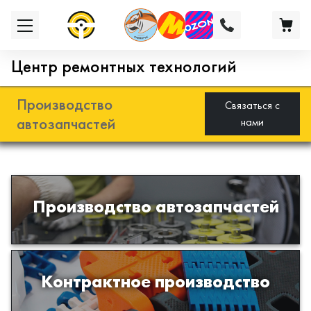
Центр ремонтных технологий
Производство
Связаться с
автозапчастей
нами
Разработка и производство деталей
Производство автозапчастей
из эластомеров для подвески
автомобиля
Производство изделий из пластиков
Контрактное производство
и полимеров по образцам либо
чертежам заказчика