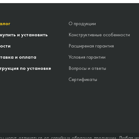
алог
О продукции
 купить и установить
Конструктивные особенности
ости
Расширеная гарантия
тавка и оплата
Условия гарантии
трукция по установке
Вопросы и ответы
Сертификаты
ты могут отличаться от серийных образцов продукции. Любая и