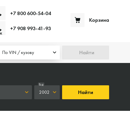
+7 800 600-54-04
Корзина
+7 908 993-41-93
Ваша корзина пуста
к
Найти
По VIN / кузову
Год
Найти
2002