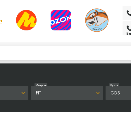
а
 выбрать другой
Вл
Модель
Кузов
FIT
GD3