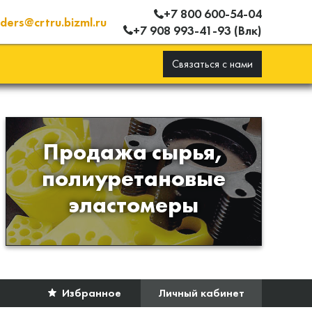
+7 800 600-54-04
ders@crtru.bizml.ru
+7 908 993-41-93 (Влк)
Связаться с нами
Продажа сырья,
Продажа сырья для
полиуретановые
производства изделий из
эластомеры
полиуретана
Избранное
Личный кабинет