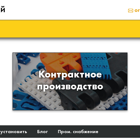
ий
or
Производство изделий из
Контрактное
пластиков и полимеров по
производство
образцам либо чертежам
заказчика
 установить
Блог
Пром. снабжение