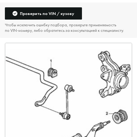
Проверить по VIN / кузову
Чтобы исключить ошибку подбора, проверьте применяемость
по VIN‑номеру, либо обратитесь за консультацией к специалисту.