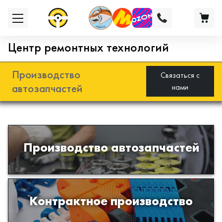
Центр ремонтных технологий
Производство
Связаться с
автозапчастей
нами
Разработка и производство деталей
Производство автозапчастей
из эластомеров для подвески
автомобиля
Производство изделий из пластиков
Контрактное производство
и полимеров по образцам либо
чертежам заказчика