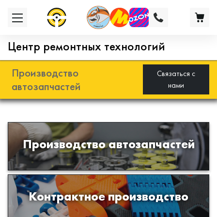
Центр ремонтных технологий
Производство
Связаться с
автозапчастей
нами
Разработка и производство деталей
Производство автозапчастей
из эластомеров для подвески
автомобиля
Производство изделий из пластиков
Контрактное производство
и полимеров по образцам либо
чертежам заказчика