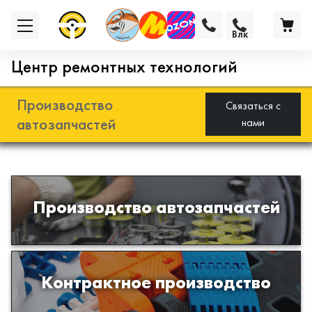
Влк
Центр ремонтных технологий
Производство
Связаться с
автозапчастей
нами
Разработка и производство деталей
Производство автозапчастей
из эластомеров для подвески
автомобиля
Производство изделий из пластиков
Контрактное производство
и полимеров по образцам либо
чертежам заказчика