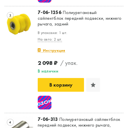
Да, верно
Нет, выбрать другой
7-06-1256
Полиуретановый
3
сайлентблок передней подвески, нижнего
рычага, задний
В упаковке: 1 шт.
На авто: 2 шт.
Инструкция
2 098 ₽
/ упак.
В наличии
В корзину
7-06-313
Полиуретановый сайлентблок
4
передней подвески, нижнего рычага,