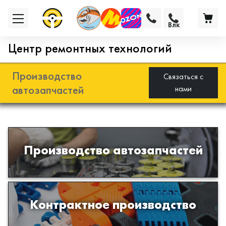
Влк
Центр ремонтных технологий
Производство
Связаться с
автозапчастей
нами
Разработка и производство деталей
Производство автозапчастей
из эластомеров для подвески
автомобиля
Производство изделий из пластиков
Контрактное производство
и полимеров по образцам либо
чертежам заказчика