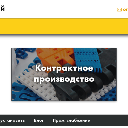
ий
or
Производство изделий из
Контрактное
пластиков и полимеров по
производство
образцам либо чертежам
заказчика
 установить
Блог
Пром. снабжение