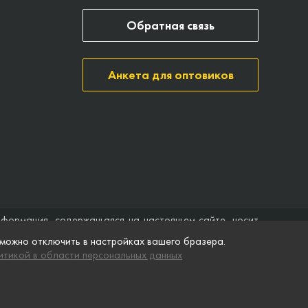
Обратная связь
Анкета для оптовиков
нформация, содержащаяся на настоящем сайте, носит
ить договор (публичная оферта). Компания Точка опоры
 можно отключить в настройках вашего бразера.
ятственного доступа к нему в любое время. Технические
тикой в области персональных данных
ремя без предварительного уведомления.