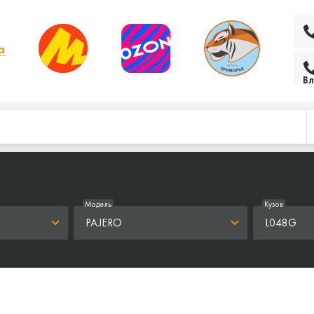
а
 выбрать другой
Вл
Модель
Кузов
PAJERO
L048G