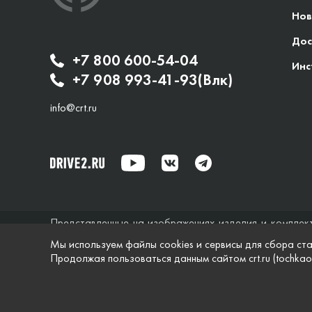
Нов
Дос
+7 800 600-54-04
Инс
+7 908 993-41-93(Влк)
info@crt.ru
Представленные на изображениях изделия и комплек
исключительно справочный характер и ни при каких об
Мы используем файлы cookies и сервисы для сбора ста
не дает гарантий по поводу своевременности, точности
Продолжая пользоваться данным сайтом crt.ru (tochkao
характеристики и комплектация изделий, указанные на
© Точка опоры, 2021–2026
Защита персональной 