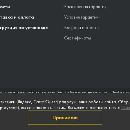
ости
Расширеная гарантия
тавка и оплата
Условия гарантии
трукция по установке
Вопросы и ответы
Сертификаты
ты могут отличаться от серийных образцов продукции. Любая и
стоятельствах не может быть расценена как предложение заключ
тистики (Яндекс, CarrotQuest) для улучшения работы сайта. Сбор
 и полноты информации на веб-сайте, а также по поводу беспреп
pory.shop), вы соглашаетсь с этим. Вы можете ознакомиться с
Поли
 сайте, приведены для примера и могут быть изменены в любое в
Принимаю
информации
Публичная оферта