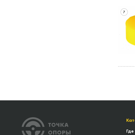
7
Кат
Где