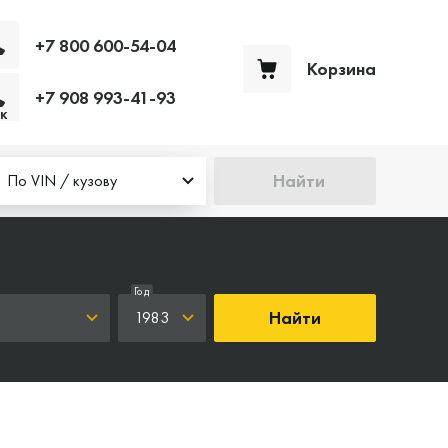
+7 800 600-54-04
Корзина
+7 908 993-41-93
Ваша корзина пуста
к
Найти
По VIN / кузову
Год
Найти
1983