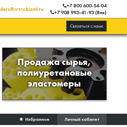
+7 800 600-54-04
ders@crtru.bizml.ru
+7 908 993-41-93 (Влк)
Связаться с нами
Продажа сырья,
Продажа сырья для
полиуретановые
производства изделий из
эластомеры
полиуретана
Избранное
Личный кабинет