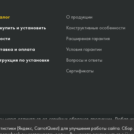
алог
О продукции
 купить и установить
Конструктивные особенности
ости
Расширеная гарантия
тавка и оплата
Условия гарантии
трукция по установке
Вопросы и ответы
Сертификаты
ты могут отличаться от серийных образцов продукции. Любая и
стоятельствах не может быть расценена как предложение заключ
тистики (Яндекс, CarrotQuest) для улучшения работы сайта. Сбор
 и полноты информации на веб-сайте, а также по поводу беспреп