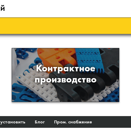
ий
Производство изделий из
Контрактное
пластиков и полимеров по
производство
образцам либо чертежам
заказчика
 установить
Блог
Пром. снабжение