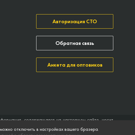
Авторизация СТО
Обратная связь
Анкета для оптовиков
нформация, содержащаяся на настоящем сайте, носит
ить договор (публичная оферта). Компания Точка опоры
 можно отключить в настройках вашего бразера.
ятственного доступа к нему в любое время. Технические