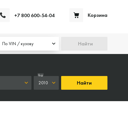
Корзина
+7 800 600-54-04
Ваша корзина пуста
Найти
По VIN / кузову
Год
Найти
2010