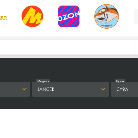
ква
, выбрать другой
Модель
Кузов
LANCER
CY9A