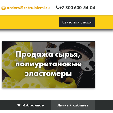
+7 800 600-54-04
orders@crtru.bizml.ru
Связаться с нами
Продажа сырья,
Продажа сырья для
полиуретановые
производства изделий из
эластомеры
полиуретана
Избранное
Личный кабинет