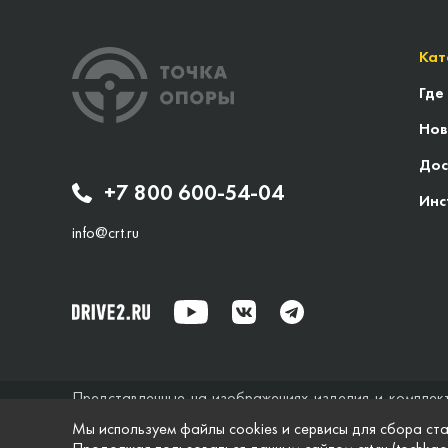
Кат
Где
Нов
Дос
+7 800 600-54-04
Инс
info@crt.ru
Представленные на изображениях изделия и комплек
исключительно справочный характер и ни при каких об
Мы используем файлы cookies и сервисы для сбора ста
не дает гарантий по поводу своевременности, точности